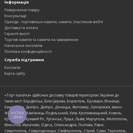
Інформація
Повернення товару
Консультації
Оренда - торговельні намети, намети, пластикові меблі
Доставка та оплата
Гарантії якості
Торгові намети та намети на замовлення
Нанесення логотипів
Політика конфіденційності
Служба підтримки
Контакти
Карта сайту
«Торг палатка» здійснює доставку товарів територією України до
таких міст: Бердянськ, Біла Церква, Бориспіль, Бровари, Вінниця,
Кам’янське, Дніпро, Дніпро, Донецьк, Житомир, Запоріжжя, Івано-
Франківськ, Кам’янець-Подільський, Київ, Кропивницький, Ковель,
КНОПКА
СВЯЗИ
Кременчук, Кривий Ріг, Луганськ, Луцьк, Львів, Маріуполь, Мелітополь,
Миколаїв, Мукачево, Одеса, Олександрія, Полтава, Рівне,
Севастополь, Сєвєродонецьк, Сімферополь, Стрий, Суми, Тернопіль,