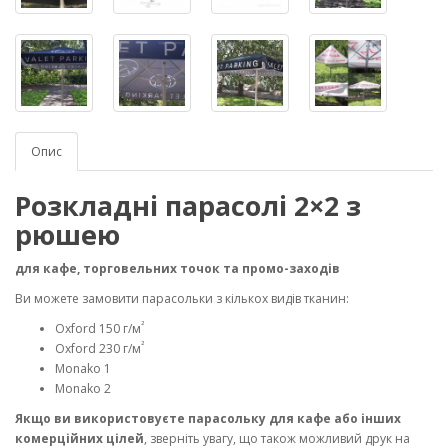
Опис
Розкладні парасолі 2×2 з
рюшею
для кафе, торговельних точок та промо-заходів
Ви можете замовити парасольки з кількох видів тканин:
²
Oxford 150 г/м
²
Oxford 230 г/м
Monako 1
Monako 2
Якщо ви використовуєте парасольку для кафе або інших
комерційних цілей
, зверніть увагу, що також можливий друк на