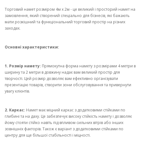
Торговий намет розміром 4м х 2м - це великий і просторий намет на
замовлення, який створений спеціально для бізнесів, які бажають
мати розкішний та функціональний торговий простір на різних
заходах.
Основні характеристики:
1. Розмір намету:
Прямокутна форма намету з розмірами 4 метри в
ширину та 2 метри в довжину надає вам великий простір для
творчості. Цей розмір дозволяє вам ефективно організувати
презентацію товарів, створити зони обслуговування та привернути
увагу клієнтів.
2. Каркас:
Намет має міцний каркас з додатковими стійками по
глибині та на даху. Це забезпечує високу стійкість намету і дозволяє
йому стояти стійко навіть під впливом сильних вітрів або інших
зовнішніх факторів. Також є варіант з додатковими стійками по
центру для ще більшої стабільності і міцності.