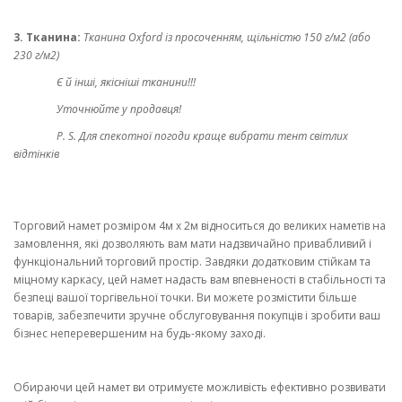
3. Тканина:
Тканина Oxford із просоченням, щільністю 150 г/м2 (або
230 г/м2)
Є й інші, якісніші тканини!!!
Уточнюйте у продавця!
P. S. Для спекотної погоди краще вибрати тент світлих
відтінків
Торговий намет розміром 4м х 2м відноситься до великих наметів на
замовлення, які дозволяють вам мати надзвичайно привабливий і
функціональний торговий простір. Завдяки додатковим стійкам та
міцному каркасу, цей намет надасть вам впевненості в стабільності та
безпеці вашої торгівельної точки. Ви можете розмістити більше
товарів, забезпечити зручне обслуговування покупців і зробити ваш
бізнес неперевершеним на будь-якому заході.
Обираючи цей намет ви отримуєте можливість ефективно розвивати