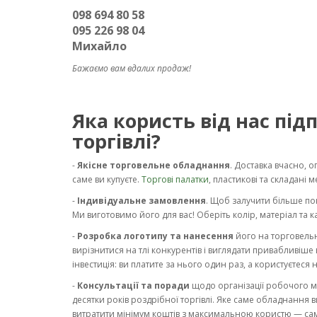
098 694 80 58
095 226 98 04
Михайло
Бажаємо вам вдалих продаж!
Яка користь від нас пі
торгівлі?
-
Якісне торговельне обладнання
. Доставка вчасно, 
саме ви купуєте.
Торгові палатки
, пластикові та складані м
-
Індивідуальне замовлення
. Щоб залучити більше по
Ми виготовимо його для вас! Оберіть колір, матеріал та 
-
Розробка логотипу та нанесення
його на торговельн
вирізнитися на тлі конкурентів і виглядати привабливіше в 
інвестиція: ви платите за нього один раз, а користуєтеся 
-
Консультації та поради
щодо організації робочого мі
десятки років роздрібної торгівлі. Яке саме обладнанн
витратити мінімум коштів з максимальною користю — саме