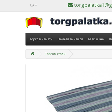
torgpalatka1@g
UA
Торгові намети
Намети та навіси
М'які вікна
Па
Торгові столи