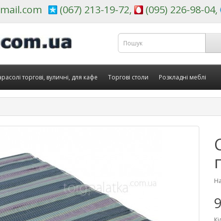
mail.com
(067) 213-19-72,
(095) 226-98-04,
расолі торгові, вуличні, для кафе
Торгові столи
Розкладні меблі
На
9
Кі