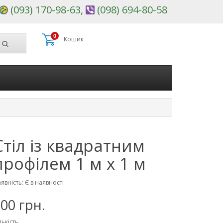
(093) 170-98-63,
(098) 694-80-58
0
Кошик
Стіл із квадратним
профілем 1 м х 1 м
явність: Є в наявності
00 грн.
лькість