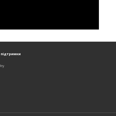
 підтримки
и
йту