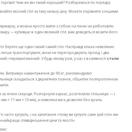
 торгівлі! Чим же він такий хороший? Розберемося по порядку.
знайти якісний стіл за таку низьку ціну. Можете порівняти з іншими
 ярмарку, а можна просто взяти з собою на пікнік чи риболовлю.
товару — купивши ж один великий стіл, вам доведеться возити його
о берете ще один такий самий стіл. Насправді кілька невеликих
 легше транспортувати, вони не перегороджують прохід, і два
кий і перевантажений. У будь-якому разі, у нас є в наявності
столи
ілю. Витримує навантаження до 90 кг, рекомендуємо
Стільниця складається з дерев’яних планок, обшитих поліпропіленом
 мити.
я за лічені секунди. Розгорнули каркас, розстелили стільницю — і
5 мм × 17 мм × 10 мм), а невелика вага дозволяє без зусиль
 часто купують, і на запитання «Чому ви купуєте саме цей стіл» ми
«найкраще співвідношення ціни та якості».
ами: