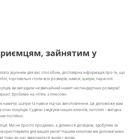
дприємцям, зайнятим у
оплата зручним для вас способом, достовірна інформація про те, що
еблі, торговельні столи всіх розмірів, навіси,
шатри
, парасолі.
купців, ви вигадали незвичайний намет нестандартних розмірів?
каркас! Зробимо на «п’ять з плюсом».
і намети, шатри та навіси під час виготовлення. Це допоможе вам
очах покупців. Судячи з відгуків наших клієнтів, логотип – вигідна
ним постійно.
сця. Ми не просто продаємо, а ділимося досвідом, здобутим за
я використовувати для ваших умов? Нашим клієнтам ми допомагаємо
 тому до нас звертаються знову і знову.