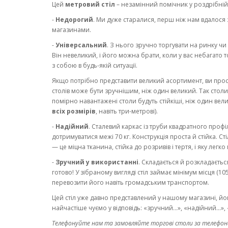
Цей
метровий стіл
– незамінний помічник у роздрібній
-
Недорогий
. Ми дуже старалися, перш ніж нам вдалося 
магазинами.
-
Універсальний
. З нього зручно торгувати на ринку чи
Він невеликий, і його можна брати, коли у вас небагато 
з собою в будь-якій ситуації.
Якщо потрібно представити великий асортимент, ви прост
столів може бути зручнішим, ніж один великий. Так столи
помірно навантажені столи будуть стійкіші, ніж один вели
всіх розмірів
, навіть три-метрові).
-
Надійний
. Сталевий каркас із труби квадратного проф
дотримуватися межі 70 кг. Конструкція проста й стійка. 
— це міцна тканина, стійка до розривів і тертя, і яку легко
-
Зручний у використанні
. Складається й розкладаєтьс
готово! У зібраному вигляді стіл займає мінімум місця (10
перевозити його навіть громадським транспортом.
Цей стіл уже давно представлений у нашому магазині, його
найчастіше чуємо у відповідь: «зручний…», «надійний…», 
Телефонуйте нам та замовляйте торгові столи за телефон