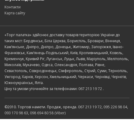
Контакти
Карта сайту
«Торг палатка» здійснює доставку товарів територією України до
таких міст: Бердянськ, Біла Церква, Бориспіль, Бровари, Вінниця,
Кам’янське, Дніпро, Дніпро, Донецьк, Житомир, Запоріжжя, Івано-
Франківськ, Кам’янець-Подільський, Київ, Кропивницький, Ковель,
Кременчук, Кривий Ріг, Луганськ, Луцьк, Львів, Маріуполь, Мелітополь,
Миколаїв, Мукачево, Одеса, Олександрія, Полтава, Рівне,
Севастополь, Сєвєродонецьк, Сімферополь, Стрий, Суми, Тернопіль,
Ужгород, Харків, Херсон, Хмельницький, Черкаси, Чернівці, Чернігів,
Южноукраїнськ, Ялта.
Ціну та умови уточнюйте за телефонами:
067 213 19 72
.
©2010. Торгові намети. Продаж, оренда.
067 213 19 72
,
095 226 98 04
,
093 170 98 63
,
098 694 80 58 (Viber)