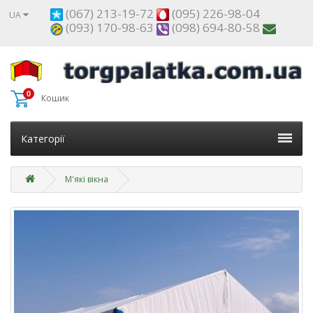
(067) 213-19-72
(095) 226-98-04
UA
(093) 170-98-63
(098) 694-80-58
0
Кошик
Категорії
М'які вікна