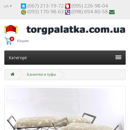
(067) 213-19-72
(095) 226-98-04
UA
(093) 170-98-63
(098) 694-80-58
0
Кошик
Категорії
Банкетки и пуфы