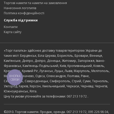
Торгові намети та намети на замовлення
Нанесення логотипів
Політика конфіденційності
Служба підтримки
Контакти
Карта сайту
«Торг палатка» здійснює доставку товарів територією України до
таких міст: Бердянськ, Біла Церква, Бориспіль, Бровари, Вінниця,
Кам’янське, Дніпро, Дніпро, Донецьк, Житомир, Запоріжжя, Івано-
Франківськ, Кам’янець-Подільський, Київ, Кропивницький, Ковель,
Кременчук, Кривий Ріг, Луганськ, Луцьк, Львів, Маріуполь, Мелітополь,
Миколаїв, Мукачево, Одеса, Олександрія, Полтава, Рівне,
КНОПКА
СВЯЗИ
Севастополь, Сєвєродонецьк, Сімферополь, Стрий, Суми, Тернопіль,
Ужгород, Харків, Херсон, Хмельницький, Черкаси, Чернівці, Чернігів,
Южноукраїнськ, Ялта.
Ціну та умови уточнюйте за телефонами:
067 213 19 72
.
©2010. Торгові намети. Продаж, оренда.
067 213 19 72
,
095 226 98 04
,