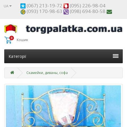
(067) 213-19-72
(095) 226-98-04
UA
(093) 170-98-63
(098) 694-80-58
0
Кошик
Категорії
Скамейки, диваны, софа