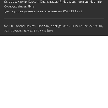
Ужгород, Харків, Херсон, Хмельницький, Черкаси, Чернівці, Чернігів,
Южноукраїнськ, Ялта.
Ціну та умови уточнюйте за телефонами:
067 213 19 72
.
©2010. Торгові намети. Продаж, оренда.
067 213 19 72
,
095 226 98 04
,
093 170 98 63
,
098 694 80 58 (Viber)