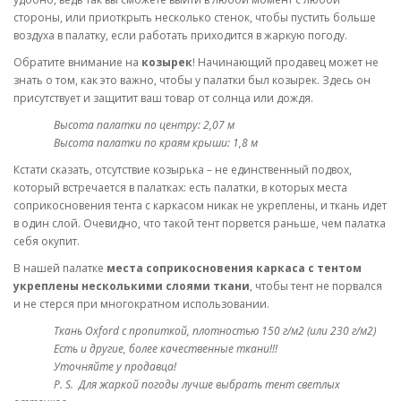
стороны, или приоткрыть несколько стенок, чтобы пустить больше
воздуха в палатку, если работать приходится в жаркую погоду.
Обратите внимание на
козырек
! Начинающий продавец может не
знать о том, как это важно, чтобы у палатки был козырек. Здесь он
присутствует и защитит ваш товар от солнца или дождя.
Высота палатки по центру: 2,07 м
Высота палатки по краям крыши: 1,8 м
Кстати сказать, отсутствие козырька – не единственный подвох,
который встречается в палатках: есть палатки, в которых места
соприкосновения тента с каркасом никак не укреплены, и ткань идет
в один слой. Очевидно, что такой тент порвется раньше, чем палатка
себя окупит.
В нашей палатке
места соприкосновения каркаса с тентом
укреплены несколькими слоями ткани
, чтобы тент не порвался
и не стерся при многократном использовании.
Ткань Oxford с пропиткой, плотностью 150 г/м2 (или 230 г/м2)
Есть и другие, более качественные ткани!!!
Уточняйте у продавца!
P. S. Для жаркой погоды лучше выбрать тент светлых