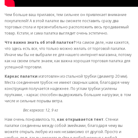
Чем больше ваш прилавок, тем сильнее он привлекает внимание
покупателей! А в этой палатке вы сможете поставить сразу два
торговых стола и презентабельно расположить весь продаваемый
товар. Кстати, и сама палатка выглядит очень эстетично.
Что важно знать об этой палатке?
На самом деле, нам кажется,
что здесь есть все, что только можно желать от торговой палатки.
Иначе мы бы не выбрали ее для нашего интернет-магазина, потому
как на своем опыте знаем, как важна хорошая торговая палатка для
успешной торговли.
Каркас палатки
изготовлен из стальной трубки (диаметр 20 мм).
Места соединения трубок не имеют сварных швов, благодаря чему
конструкция получается надежнее. По углам трубки усилены
прутками, – каркас способен выдерживать большие нагрузки, в том
числе и сильные порывы ветра.
Вес каркаса: 12, 9 кг
Нам очень понравилось то,
как открывается тент
. Стенки
палатки соединены между собой змейками, благодаря чему вы
можете открыть любую из них независимо от другой. Просто и
удобно, ведь так вы сможете выйти в любой момент с любой