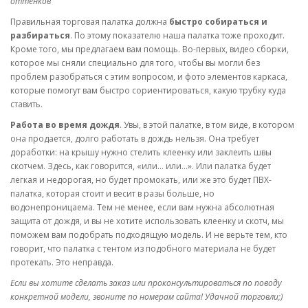
оттенков
Правильная торговая палатка должна
быстро собираться и
разбираться
. По этому показателю наша палатка тоже проходит.
Кроме того, мы предлагаем вам помощь. Во-первых, видео сборки,
которое мы сняли специально для того, чтобы вы могли без
проблем разобраться с этим вопросом, и фото элементов каркаса,
которые помогут вам быстро сориентироваться, какую трубку куда
ставить.
Работа во время дождя
. Увы, в этой палатке, в том виде, в котором
она продается, долго работать в дождь нельзя. Она требует
доработки: на крышу нужно стелить клеенку или заклеить швы
скотчем. Здесь, как говорится, «или… или…». Или палатка будет
легкая и недорогая, но будет промокать, или же это будет ПВХ-
палатка, которая стоит и весит в разы больше, но
водонепроницаема. Тем не менее, если вам нужна абсолютная
защита от дождя, и вы не хотите использовать клеенку и скотч, мы
поможем вам подобрать подходящую модель. И не верьте тем, кто
говорит, что палатка с тентом из подобного материала не будет
протекать. Это неправда.
Если вы хотите сделать заказ или проконсультироваться по поводу
конкретной модели, звоните по номерам сайта! Удачной торговли;)