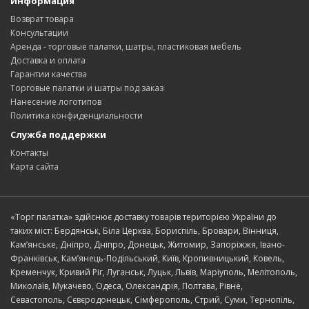
Информация
Возврат товара
Консультации
Аренда - торговые палатки, шатры, пластиковая мебель
Доставка и оплата
Гарантии качества
Торговые палатки и шатры под заказ
Нанесение логотипов
Политика конфиденциальности
Служба поддержки
Контакты
Карта сайта
«Торг палатка» здійснює доставку товарів територією України до
таких міст: Бердянськ, Біла Церква, Бориспіль, Бровари, Вінниця,
Кам’янське, Дніпро, Дніпро, Донецьк, Житомир, Запоріжжя, Івано-
Франківськ, Кам’янець-Подільський, Київ, Кропивницький, Ковель,
Кременчук, Кривий Ріг, Луганськ, Луцьк, Львів, Маріуполь, Мелітополь,
Миколаїв, Мукачево, Одеса, Олександрія, Полтава, Рівне,
Севастополь, Сєвєродонецьк, Сімферополь, Стрий, Суми, Тернопіль,