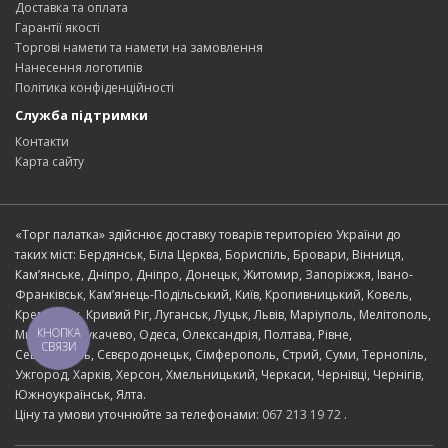
Доставка та оплата
Гарантії якості
Торгові намети та намети на замовлення
Нанесення логотипів
Політика конфіденційності
Служба підтримки
Контакти
Карта сайту
«Торг палатка» здійснює доставку товарів територією України до
таких міст: Бердянськ, Біла Церква, Бориспіль, Бровари, Вінниця,
Кам’янське, Дніпро, Дніпро, Донецьк, Житомир, Запоріжжя, Івано-
Франківськ, Кам’янець-Подільський, Київ, Кропивницький, Ковель,
Кременчук, Кривий Ріг, Луганськ, Луцьк, Львів, Маріуполь, Мелітополь,
КНОПКА
Миколаїв, Мукачево, Одеса, Олександрія, Полтава, Рівне,
СВЯЗИ
Севастополь, Сєвєродонецьк, Сімферополь, Стрий, Суми, Тернопіль,
Ужгород, Харків, Херсон, Хмельницький, Черкаси, Чернівці, Чернігів,
Южноукраїнськ, Ялта.
Ціну та умови уточнюйте за телефонами:
067 213 19 72
.