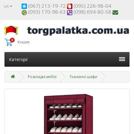
(067) 213-19-72
(095) 226-98-04
UA
(093) 170-98-63
(098) 694-80-58
0
Кошик
Категорії
Розкладні меблі
Тканинні шафи